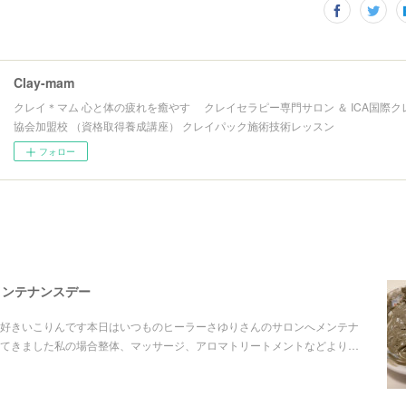
Clay-mam
クレイ＊マム 心と体の疲れを癒やす クレイセラピー専門サロン ＆ ICA国際
協会加盟校 （資格取得養成講座） クレイパック施術技術レッスン
フォロー
メンテナンスデー
好きいこりんです本日はいつものヒーラーさゆりさんのサロンへメンテナ
てきました私の場合整体、マッサージ、アロマトリートメントなどより…