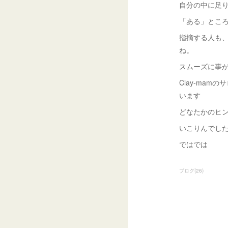
自分の中に足
「ある」とこ
指摘する人も
ね。
スムーズに事
Clay-ma
います
どなたかのヒ
いこりんでし
ではでは
ブログ
(
26
)