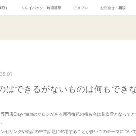
講座）
クレイパック 施術講座
アメブロ
お問合せ・相談
和道アロマトリートメント
シャーマニッククレイセラピー
プロフィー
05:01
のはできるがないものは何もでき
専門店Clay-mamのサロンがある新宿御苑の桜も今は花吹雪となって
た。
ウンセリングや会話の中で話題に登場することが多いこのテーマについ