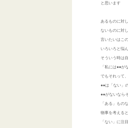
と思います
あるものに対
ないものに対
言いたいはこ
いろいろと悩
そういう時は
「私には●●が
でもそれって
●●は「ない」
●●がないなら
「ある」もの
物事を考える
「ない」に注