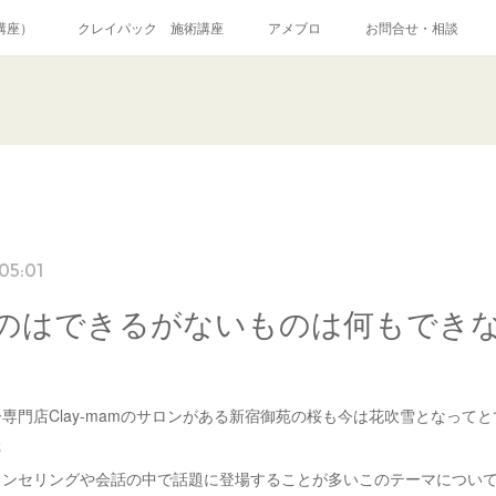
講座）
クレイパック 施術講座
アメブロ
お問合せ・相談
和道アロマトリートメント
シャーマニッククレイセラピー
プロフィー
05:01
のはできるがないものは何もでき
専門店Clay-mamのサロンがある新宿御苑の桜も今は花吹雪となって
た
ウンセリングや会話の中で話題に登場することが多いこのテーマについ