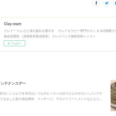
Clay-mam
クレイ＊マム 心と体の疲れを癒やす クレイセラピー専門サロン ＆ ICA国際
協会加盟校 （資格取得養成講座） クレイパック施術技術レッスン
フォロー
メンテナンスデー
好きいこりんです本日はいつものヒーラーさゆりさんのサロンへメンテナ
てきました私の場合整体、マッサージ、アロマトリートメントなどより…