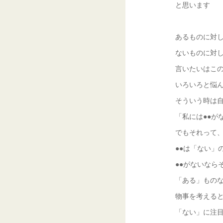
と思います
あるものに対
ないものに対
言いたいはこ
いろいろと悩
そういう時は
「私には●●が
でもそれって
●●は「ない」
●●がないなら
「ある」もの
物事を考える
「ない」に注