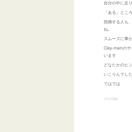
自分の中に足
「ある」とこ
指摘する人も
ね。
スムーズに事
Clay-ma
います
どなたかのヒ
いこりんでし
ではでは
ブログ
(
26
)