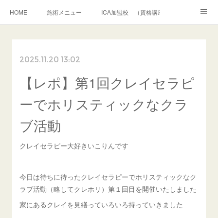
HOME
施術メニュー
ICA加盟校 （資格講座）
クレイパック 施術講座
アメブロ
お問合せ・相談
2025.11.20 13:02
ボディクレイパック
フェイシャルクレイパック
【レポ】第1回クレイセラピ
和道アロマトリートメント
シャーマニッククレイセラピー
プロフィール
ーでホリスティックなクラ
ブ活動
クレイセラピー大好きいこりんです
今日は待ちに待ったクレイセラピーでホリスティックなク
ラブ活動（略してクレホリ）第１回目を開催いたしました
家にあるクレイを見繕っていろいろ持っていきました