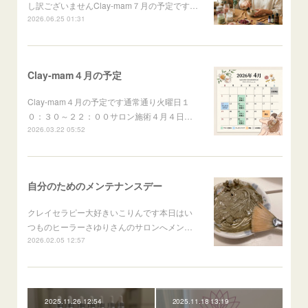
し訳ございませんClay-mam７月の予定です…
2026.06.25 01:31
Clay-mam４月の予定
Clay-mam４月の予定です通常通り火曜日１
０：３０～２２：００サロン施術４月４日…
2026.03.22 05:52
自分のためのメンテナンスデー
クレイセラピー大好きいこりんです本日はい
つものヒーラーさゆりさんのサロンへメン…
2026.02.05 12:57
2025.11.26 12:54
2025.11.18 13:19