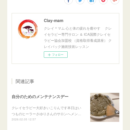
Clay-mam
クレイ＊マム 心と体の疲れを癒やす クレ
イセラピー専門サロン ＆ ICA国際クレイセ
ラピー協会加盟校 （資格取得養成講座） ク
レイパック施術技術レッスン
フォロー
関連記事
自分のためのメンテナンスデー
クレイセラピー大好きいこりんです本日はい
つものヒーラーさゆりさんのサロンへメン…
2026.02.05 12:57