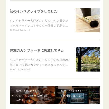
初のインスタライブをしました
クレイセラピー大好きいこりんです先日クレ
イセラピーインストラクター仲間の前島ま…
2026.01.24 14:11
先輩のカンツォーネに感激してきた
クレイセラピー大好きいこりんです昨日は25
年ぶりに古巣のカンツォーネスタジオへ先…
2025.11.09 13:02
2025.10.19 09:53
2025.10.16 12:55
クレイをミネラルから選
自分軸を作る方法
ぶために