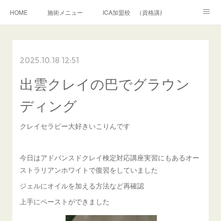
HOME
施術メニュー
ICA加盟校 （資格講座）
クレイパック 施術講座
アメブロ
お問合せ・相談
2025.10.18 12:51
ボディクレイパック
フェイシャルクレイパック
出雲クレイの巴でグラウン
和道アロマトリートメント
シャーマニッククレイセラピー
プロフィール
ディング
クレイセラピー大好きいこりんです
今日はアドバンスドクレイ検定対応講座実習にもあるオー
ストラリアンホワイトで復習をしていました
ジェルにオイルを加える方法など再確認
上手にペーストができました