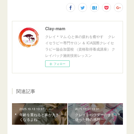
Clay-mam
クレイ＊マム 心と体の疲れを癒やす クレ
イセラピー専門サロン ＆ ICA国際クレイセ
ラピー協会加盟校 （資格取得養成講座） ク
レイパック施術技術レッスン
フォロー
関連記事
2025.10.13 13:37
2025.10.11 13:31
年齢を重ねると鼻が大き
クレイをパウダーのまま
くなるよね
使った時の感想