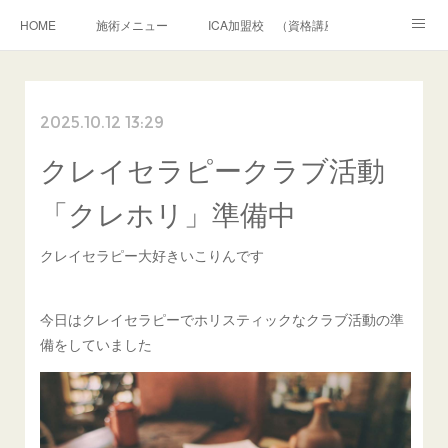
HOME
施術メニュー
ICA加盟校 （資格講座）
クレイパック 施術講座
アメブロ
お問合せ・相談
2025.10.12 13:29
ボディクレイパック
フェイシャルクレイパック
クレイセラピークラブ活動
和道アロマトリートメント
シャーマニッククレイセラピー
プロフィール
「クレホリ」準備中
クレイセラピー大好きいこりんです
今日はクレイセラピーでホリスティックなクラブ活動の準
備をしていました