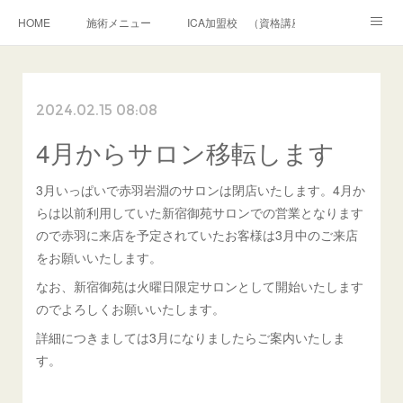
HOME
施術メニュー
ICA加盟校 （資格講座）
クレイパック 施術講座
アメブロ
お問合せ・相談
2024.02.15 08:08
ボディクレイパック
フェイシャルクレイパック
4月からサロン移転します
和道アロマトリートメント
シャーマニッククレイセラピー
プロフィール
3月いっぱいで赤羽岩淵のサロンは閉店いたします。4月か
らは以前利用していた新宿御苑サロンでの営業となります
ので赤羽に来店を予定されていたお客様は3月中のご来店
をお願いいたします。
なお、新宿御苑は火曜日限定サロンとして開始いたします
のでよろしくお願いいたします。
詳細につきましては3月になりましたらご案内いたしま
す。